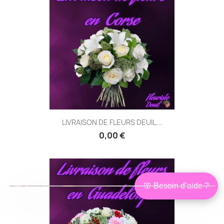
LIVRAISON DE FLEURS DEUIL...
0,00 €
🌸 Besoin d’aide ?
Bonjour,
×
je suis Isabelle
Conseillère
Je peux vous aider à choisir les
fleurs les plus adaptées à votre