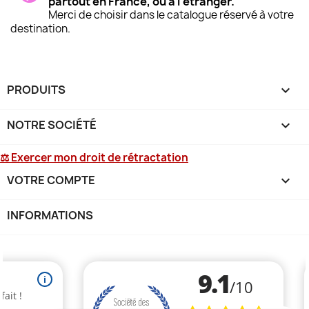
partout en France, ou à l'étranger.
Merci de choisir dans le catalogue réservé à votre
destination.
PRODUITS

NOTRE SOCIÉTÉ

⚖ Exercer mon droit de rétractation
VOTRE COMPTE

INFORMATIONS
keyboard_arrow_down