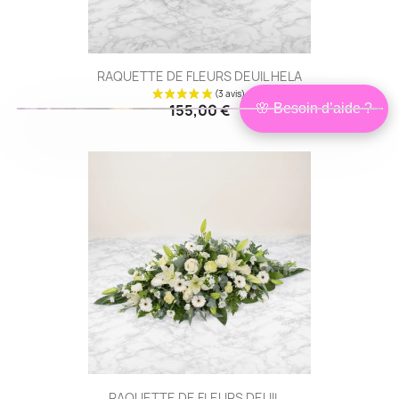
RAQUETTE DE FLEURS DEUIL HELA
(12 avis
🌸 Besoin d’aide ?
155,00 €
Bonjour,
×
je suis Isabelle
Conseillère
Je peux vous aider à choisir les
fleurs les plus adaptées à votre
situation, en lien avec le défunt et à
votre budget.
❤ Être conseillé
Je préfère choisir seul
RAQUETTE DE FLEURS DEUIL...