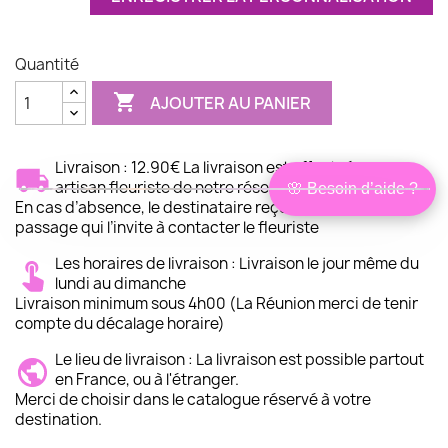
Quantité

AJOUTER AU PANIER
Livraison : 12.90€ La livraison est effectuée par un
artisan fleuriste de notre réseau
🌸 Besoin d’aide ?
Bonjour,
×
En cas d’absence, le destinataire reçoit un avis de
je suis Isabelle
passage qui l’invite à contacter le fleuriste
Conseillère
Je peux vous aider à choisir les
fleurs les plus adaptées à votre
Les horaires de livraison : Livraison le jour même du
situation, en lien avec le défunt et à
votre budget.
lundi au dimanche
Livraison minimum sous 4h00 (La Réunion merci de tenir
❤ Être conseillé
compte du décalage horaire)
Je préfère choisir seul
Le lieu de livraison : La livraison est possible partout
en France, ou à l'étranger.
Merci de choisir dans le catalogue réservé à votre
destination.