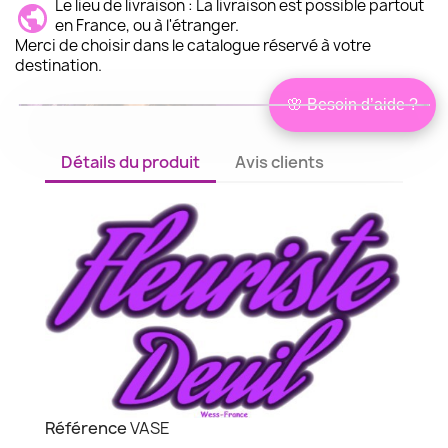
Le lieu de livraison : La livraison est possible partout
en France, ou à l'étranger.
Merci de choisir dans le catalogue réservé à votre
destination.
🌸 Besoin d’aide ?
Bonjour,
×
je suis Isabelle
Conseillère
Détails du produit
Avis clients
Je peux vous aider à choisir les
fleurs les plus adaptées à votre
situation, en lien avec le défunt et à
votre budget.
❤ Être conseillé
Je préfère choisir seul
Référence
VASE