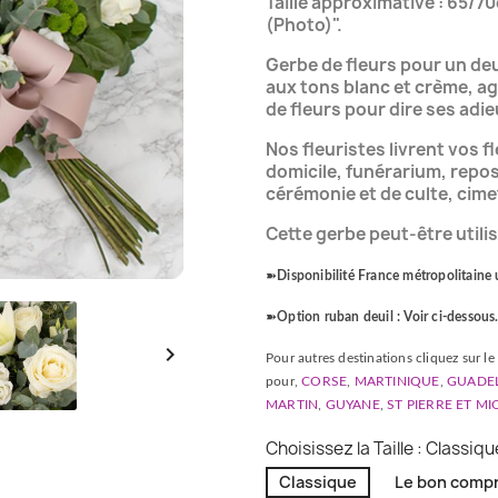
Taille approximative : 65/7
(Photo)".
Gerbe de fleurs pour un deu
aux tons blanc et crème, ag
de fleurs pour dire ses adi
Nos fleuristes livrent vos fl
domicile, funérarium, repos
cérémonie et de culte, cime
Cette gerbe peut-être util
➽
Disponibilité France métropolitaine
➽
Option ruban deuil : Voir ci-dessous

Pour autres destinations cliquez sur le 
pour,
CORSE
,
MARTINIQUE
,
GUADE
MARTIN
,
GUYANE
,
ST PIERRE ET M
Choisissez la Taille : Classiqu
Classique
Le bon compr