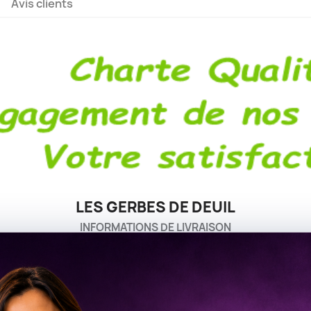
Avis clients
LES GERBES DE DEUIL
INFORMATIONS DE LIVRAISON
bsèques, une crémation, nous réalisons vos compositions 
proche du lieu de livraison. Livraison sur les lieux de cérémo
s obsèques - ✅Gerbe de fleurs pour un enterrement. ✅Envoyer u
rémation