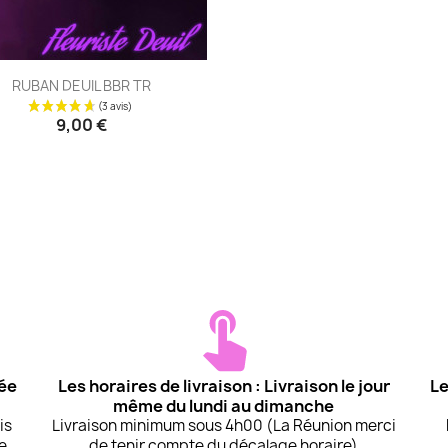
Aperçu rapide

RUBAN DEUIL BBR TR
9,00 €
uée
Les horaires de livraison : Livraison le jour
Le
même du lundi au dimanche
is
Livraison minimum sous 4h00 (La Réunion merci
te
de tenir compte du décalage horaire)