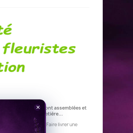
×
de fleurs deuil qui sont assemblées et
nie, de culte, au cimetière...
ne gerbe de deuil. ✅Faire livrer une