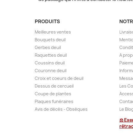
PRODUITS
NOTR
Meilleures ventes
Livrai
Bouquets deuil
Mentio
Gerbes deuil
Condit
Raquettes deuil
A pro
Coussins deuil
Paieme
Couronne deuil
Inform
Croix et coeurs de deuil
Messa
Dessus de cercueil
Les Co
Coupe de plantes
Access
Plaques funéraires
Conta
Avis de décès - Obsèques
Le Blo
⚖ Exe
rétra