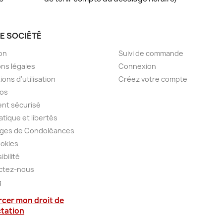
E SOCIÉTÉ
VOTRE COMPTE
son
Suivi de commande
ns légales
Connexion
ions d'utilisation
Créez votre compte
pos
nt sécurisé
atique et libertés
ges de Condoléances
okies
ibilité
ctez-nous
g
rcer mon droit de
ctation