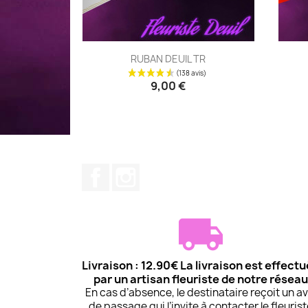
Aperçu rapide

RUBAN DEUIL TR
9,00 €
Facebook
Instagram
Livraison : 12.90€ La livraison est effect
par un artisan fleuriste de notre réseau
En cas d’absence, le destinataire reçoit un av
de passage qui l’invite à contacter le fleuris