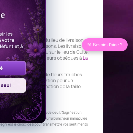
le
ir les
à votre
otre réseau, proche du lieu de livraison,
🌸 Besoin d’aide ?
, en fonction des saisons. Les livraisons
défunt et à
domicile, à l'église ou sur le lieu de Culte,
en CORSE
, livraison de fleurs obsèques à
La
lé
base d'un assortiment de fleurs fraîches
n'a que valeur d'illustration pour un
 seul
ng de l'année, en fonction de la taille
tique spécialisée en fleurs de deuil, 'Sagri' est un
 vif des feuillages met en valeur la blancheur immaculée
Sagri' est le choix idéal pour transmettre vos sentiments