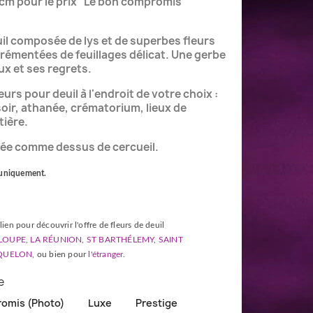
0cm pour le prix "Le bon compromis
il composée de lys et de superbes fleurs
rémentées de feuillages délicat. Une gerbe
eux et ses regrets.
eurs pour deuil à l'endroit de votre choix :
oir, athanée, crématorium, lieux de
tière.
isée comme dessus de cercueil.
 uniquement.
.
lien pour découvrir l'offre de fleurs de deuil
LOUPE
,
LA RÉUNION
,
ST BARTHÉLEMY
,
SAINT
IQUELON
, ou bien pour
l'étranger
.
e
omis (Photo)
Luxe
Prestige