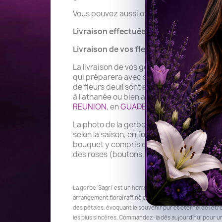
Vous pouvez aussi offrir un article funér
Livraison effectuée aujourd'hui ou le jo
Livraison de vos fleurs deuil 7 jours sur
La livraison de vos gerbes de fleurs pour o
qui préparera avec soin et professionnalis
de fleurs deuil sont effectuées 7/j/7 au jou
à l'athanée ou bien au reposoir, au cimeti
REUNION
, en
GUADELOUPE
, à la
MARTINI
La photo de la gerbe est non contractuelle.
selon la saison, en fonction de sa personnal
bouquet y compris en nombre de fleurs. Si l
des roses (boutons, tiges), de la saison ou 
La gerbe 'Sagri' est un hommage poignant à ceux que nous
arrangement floral raffiné combinant des roses blanches 
des pétales, évoquant le souvenir pur et éternel de l'êtr
les plus sincères. Commandez-la dès aujourd'hui pour un