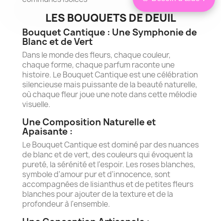
Bonjour,
×
je suis Isabelle
LES BOUQUETS DE DEUIL
Conseillère
Je peux vous aider à choisir les
Bouquet Cantique : Une Symphonie de
fleurs les plus adaptées à votre
situation, en lien avec le défunt et à
Blanc et de Vert
votre budget.
Dans le monde des fleurs, chaque couleur,
❤ Être conseillé
chaque forme, chaque parfum raconte une
Je préfère choisir seul
histoire. Le Bouquet Cantique est une célébration
silencieuse mais puissante de la beauté naturelle,
où chaque fleur joue une note dans cette mélodie
visuelle.
Une Composition Naturelle et
Apaisante :
Le Bouquet Cantique est dominé par des nuances
de blanc et de vert, des couleurs qui évoquent la
pureté, la sérénité et l'espoir. Les roses blanches,
symbole d'amour pur et d'innocence, sont
accompagnées de lisianthus et de petites fleurs
blanches pour ajouter de la texture et de la
profondeur à l'ensemble.