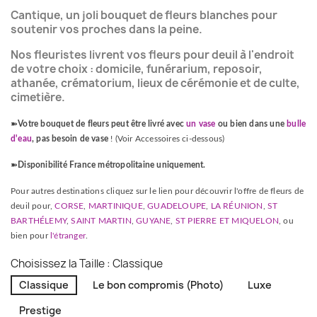
(15 avis)
Cantique, un joli bouquet de fleurs blanches pour
soutenir vos proches dans la peine.
Nos fleuristes livrent vos fleurs pour deuil à l'endroit
de votre choix : domicile, funérarium, reposoir,
athanée, crématorium, lieux de cérémonie et de culte,
cimetière.
➽
Votre bouquet de fleurs peut être livré avec
un vase
ou bien dans une
bulle
d'eau
, pas besoin de vase
! (Voir Accessoires ci-dessous)
➽
Disponibilité France métropolitaine uniquement.
Pour autres destinations cliquez sur le lien pour découvrir l'offre de fleurs de
deuil pour,
CORSE
,
MARTINIQUE
,
GUADELOUPE
,
LA RÉUNION
,
ST
BARTHÉLEMY
,
SAINT MARTIN
,
GUYANE
,
ST PIERRE ET MIQUELON
, ou
bien pour
l'étranger
.
Choisissez la Taille : Classique
Classique
Le bon compromis (Photo)
Luxe
Prestige