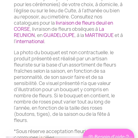
pour les cérémonies) de votre choix, à domicile, à
l'église ou sur le lieu de Culte, à l'athanée ou bien
au reposoir, au cimetière. Consultez nos
catalogues pour la
livraison de fleurs deuil en
CORSE
, livraison de fleurs obsèques à
La
REUNION
, en
GUADELOUPE
, à la
MARTINIQUE
et à
l'
international
.
La photo du bouquet est non contractuelle. le
produit présenté est réalisé par un artisan
fleuriste sur la base d'un assortiment de fleurs
fraîches selon la saison, en fonction de sa
personnalité, de son savoir faire et de sa
sensibilité. Ce visuel présenté n'a que valeur
d'illustration pour un bouquet y compris en
nombre de fleurs. Si le bouquet en contient, le
nombre de roses peut varier tout au long de
l'année, en fonction de la taille des roses
(boutons, tiges), de la saison ou de la fête à
fleurs.
*Sous réserve acceptation fleuriste local pour les
🌸 Besoin d’aide ?
communes isolées