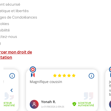
nt sécurisé
atique et libertés
ges de Condoléances
okies
ibilité
ctez-nous
g
rcer mon droit de
ctation