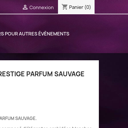
shopping_cart

Panier
(0)
Connexion
RS POUR AUTRES ÉVÈNEMENTS
RESTIGE PARFUM SAUVAGE
(6 avis)
PARFUM SAUVAGE.