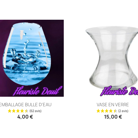
Aperçu rapide
Aperçu rapide


EMBALLAGE BULLE D'EAU
VASE EN VERRE
4,00 €
15,00 €