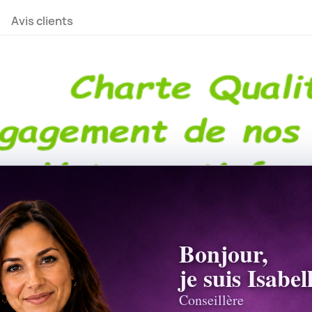
Avis clients
LES BOUQUETS DE DEUIL PRESTIGE
Bonjour,
leurs obsèques - ✅Bouquet de fleurs pour un enterrement. ✅Env
je suis Isabel
obsèques, une crémation, nous réalisons vos compositions 
Conseillère
éseau proche du lieu de livraison. Livraison sur les lieux de 