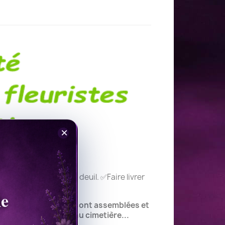
×
oyer un bouquet de deuil. ✅Faire livrer
le
de fleurs deuil qui sont assemblées et
cérémonie, de culte, au cimetière...