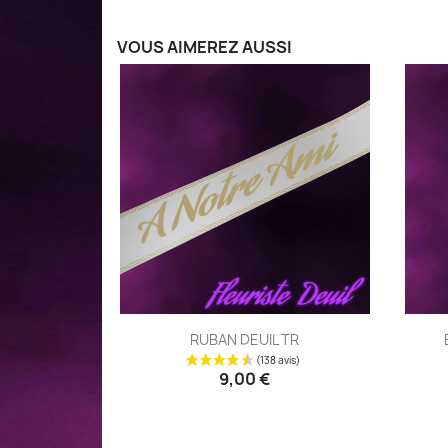
VOUS AIMEREZ AUSSI
Aperçu rapide

RUBAN DEUIL TR
9,00 €