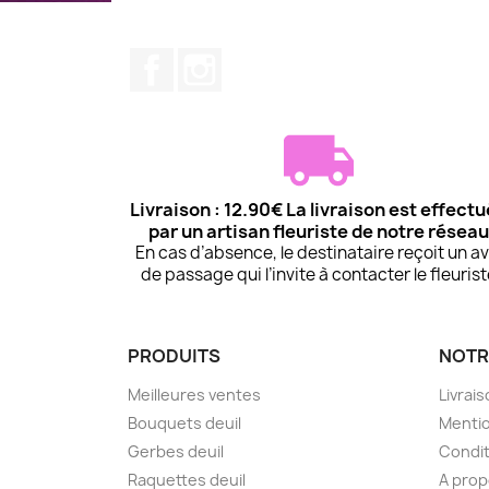
Facebook
Instagram
Livraison : 12.90€ La livraison est effect
par un artisan fleuriste de notre réseau
En cas d’absence, le destinataire reçoit un av
de passage qui l’invite à contacter le fleuris
PRODUITS
NOTR
Meilleures ventes
Livrai
Bouquets deuil
Mentio
Gerbes deuil
Condit
Raquettes deuil
A pro