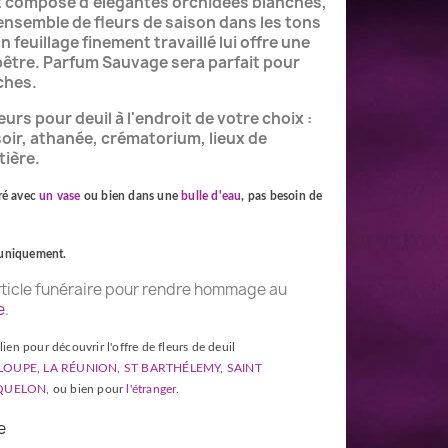
 composé d'élégantes orchidées blanches,
i ensemble de fleurs de saison dans les tons
 feuillage finement travaillé lui offre une
ampêtre. Parfum Sauvage sera parfait pour
ches.
eurs pour deuil à l'endroit de votre choix :
oir, athanée, crématorium, lieux de
tière.
vré avec
un vase
ou bien dans une
bulle d'eau
, pas besoin de
 uniquement.
article funéraire pour rendre hommage au
e
.
lien pour découvrir l'offre de fleurs de deuil
LOUPE
,
LA RÉUNION
,
ST BARTHÉLEMY
,
SAINT
IQUELON
, ou bien pour
l'étranger
.
e