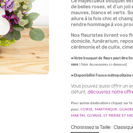
Ce majestueux bouquet est
de belles roses, et d'un jol
mauves, blancs et verts. Son
allure à la fois chic et ch
rendre hommage à vos pro
Nos fleuristes livrent vos fl
domicile, funérarium, repos
cérémonie et de culte, cime
➽
Votre bouquet de fleurs peut être li
vase
! (Voir Accessoires ci-dessous)
➽
Disponibilité France métropolitaine
Vous pouvez aussi offrir un 
défunt,
découvrez notre offr
Pour autres destinations cliquez sur le 
pour,
CORSE
,
MARTINIQUE
,
GUADE
MARTIN
,
GUYANE
,
ST PIERRE ET M
Choisissez la Taille : Classiqu