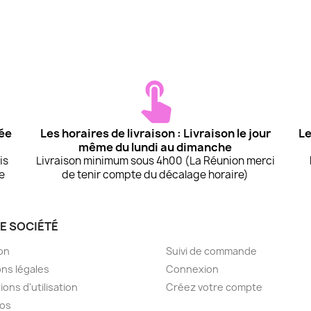
uée
Les horaires de livraison : Livraison le jour
Le
même du lundi au dimanche
is
Livraison minimum sous 4h00 (La Réunion merci
te
de tenir compte du décalage horaire)
E SOCIÉTÉ
VOTRE COMPTE
son
Suivi de commande
ns légales
Connexion
ions d'utilisation
Créez votre compte
pos