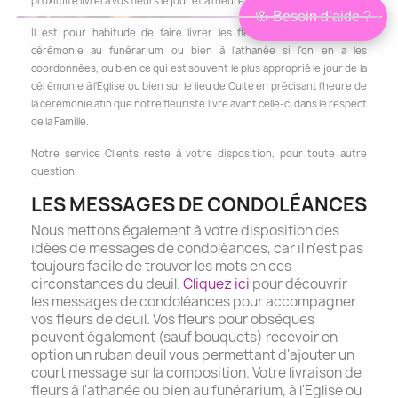
proximité livrera vos fleurs le jour et à l'heure de votre choix.
🌸 Besoin d’aide ?
Bonjour,
×
Il est pour habitude de faire livrer les fleurs soit, la veille de la
je suis Isabelle
cérémonie au funérarium ou bien à l'athanée si l'on en a les
Conseillère
coordonnées, ou bien ce qui est souvent le plus approprié le jour de la
Je peux vous aider à choisir les
fleurs les plus adaptées à votre
cérémonie à l'Eglise ou bien sur le lieu de Culte en précisant l'heure de
situation, en lien avec le défunt et à
votre budget.
la cérémonie afin que notre fleuriste livre avant celle-ci dans le respect
❤ Être conseillé
de la Famille.
Je préfère choisir seul
Notre service Clients reste à votre disposition, pour toute autre
question.
LES MESSAGES DE CONDOLÉANCES
Nous mettons également à votre disposition des
idées de messages de condoléances, car il n'est pas
toujours facile de trouver les mots en ces
circonstances du deuil.
Cliquez ici
pour découvrir
les messages de condoléances pour accompagner
vos fleurs de deuil. Vos fleurs pour obsèques
peuvent également (sauf bouquets) recevoir en
option un ruban deuil vous permettant d'ajouter un
court message sur la composition.
Votre livraison de
fleurs à l'athanée ou bien au funérarium, à l'Eglise ou