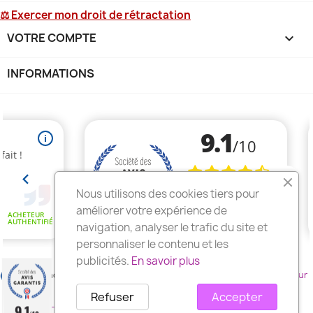
⚖ Exercer mon droit de rétractation
VOTRE COMPTE

INFORMATIONS
keyboard_arrow_down
Nous utilisons des cookies tiers pour
améliorer votre expérience de
navigation, analyser le trafic du site et
personnaliser le contenu et les
publicités.
En savoir plus
Marchand approuvé par la Société des Avis Garantis,
cliquez ici pour
vérifier
.
Refuser
Accepter
© 2026 - Fleuriste deuil.fr, développé par Wess France
9.1