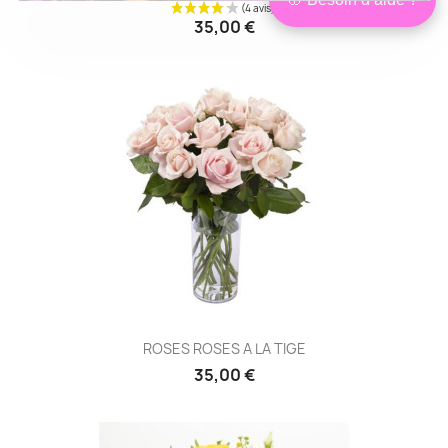
Bonjour,
×
35,00 €
je suis Isabelle
Conseillère
Je peux vous aider à choisir les
fleurs les plus adaptées à votre
situation, en lien avec le défunt et à
votre budget.
❤ Être conseillé
Je préfère choisir seul
ROSES ROSES A LA TIGE
35,00 €