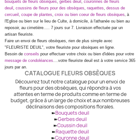
bouquets de fleurs obsèques
,
gerbes deuil
,
couronnes de fleurs
deuil
,
coussins de fleurs pour des obsèques
,
raquettes
,
dessus de
,
cercueil
,
coupe de plantes
,
croix ou bien coeur de fleurs obsèques
à
l'Eglise ou bien sur le lieu de Culte, à domicile, à l'athanée ou bien au
reposoir, au cimetière..... 7 jours sur 7. Livraison effectuée par un
artisan fleuriste.
Faire un envoi de fleurs obsèques, rien de plus simple avec
"FLEURISTE DEUIL", votre fleuriste pour obsèques en ligne.
Besoin de
conseils
pour effectuer votre choix ou bien d'idées pour votre
message de condoléances
....votre fleuriste deuil est à votre service 365
jours par an.
CATALOGUE FLEURS OBSÈQUES
Découvrez tout notre catalogue pour un envoi de
fleurs pour des obsèques, qui répondra à vos
attentes en terme de produits comme en terme de
budget, grâce à un large de choix et aux nombreuses
déclinaisons des compositions florales.
➽
Bouquets deuil
➽
Gerbes deuil
➽
Coussin deuil
➽
Raquette deuil
➽
Couronne deuil