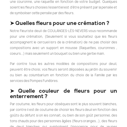
une couronne, une raquette en fonction de votre budget. Quelques
soient les fleurs choisies l'essentiel est d'être présent par la pensée et
de symboliser cette pensée par des fleurs.
➤
Quelles fleurs pour une crémation ?
Notre Fleuriste deuil de COULANGES-LÈS-NEVERS vous recommande
pour une crémation, (Seulement si vous souhaitez que les fleurs
accompagnent le cercueil lors de la crémation) de ne pas choisir des
compositions avec un support en mousse (Raquettes, couronnes ,
coeurs...) mais seulement un bouquet ou bien une gerbe main.
Par contre tous les autres modèles de compositions pour deuil,
peuvent être choisi, vos fleurs seront déposées au jardin du souvenir
ou bien au columbarium en fonction du choix de la Famille par les
services des Pompes Funèbres.
➤
Quelle couleur de fleurs pour un
enterrement ?
Par coutume, les fleurs pour obsèques sont le plus souvent blanches,
par contre il est de coutume de choisir les fleurs deuil en fonction des
goûts du défunt si on les connait, ou bien de son goût personnel, des
tons chauds pour des personnes
âgées
(fleurs oranges...), des fleurs
de deuil blanches qui symbolisent l'innocence pour de jeunes