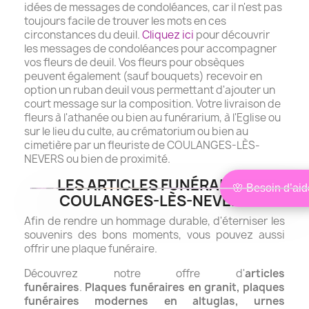
idées de messages de condoléances, car il n'est pas
toujours facile de trouver les mots en ces
circonstances du deuil.
Cliquez ici
pour découvrir
les messages de condoléances pour accompagner
vos fleurs de deuil. Vos fleurs pour obsèques
peuvent également (sauf bouquets) recevoir en
option un ruban deuil vous permettant d'ajouter un
court message sur la composition.
Votre livraison de
fleurs à l'athanée ou bien au funérarium, à l'Eglise ou
sur le lieu du culte, au crématorium ou bien au
cimetière par un fleuriste de COULANGES-LÈS-
NEVERS ou bien de proximité.
LES ARTICLES FUNÉRAIRES
🌸 Besoin d’aid
Bonjour,
COULANGES-LÈS-NEVERS
×
je suis Isabelle
Afin de rendre un hommage durable, d'éterniser les
Conseillère
Je peux vous aider à choisir les
souvenirs des bons moments, vous pouvez aussi
fleurs les plus adaptées à votre
situation, en lien avec le défunt et à
offrir une plaque funéraire.
votre budget.
❤ Être conseillé
Découvrez notre offre d'
articles
funéraires
.
Plaques funéraires en granit, plaques
Je préfère choisir seul
funéraires modernes en altuglas, urnes