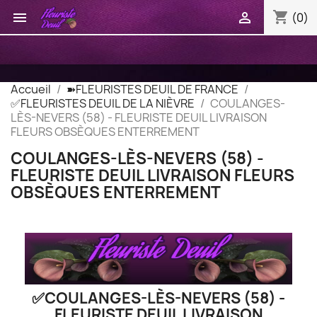
shopping_cart


(0)
Accueil
➽FLEURISTES DEUIL DE FRANCE
✅FLEURISTES DEUIL DE LA NIÈVRE
COULANGES-
LÈS-NEVERS (58) - FLEURISTE DEUIL LIVRAISON
FLEURS OBSÈQUES ENTERREMENT
COULANGES-LÈS-NEVERS (58) -
FLEURISTE DEUIL LIVRAISON FLEURS
OBSÈQUES ENTERREMENT
✅COULANGES-LÈS-NEVERS (58) -
FLEURISTE DEUIL LIVRAISON