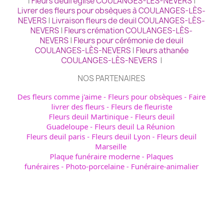
|
Fleurs deuil église COULANGES-LÈS-NEVERS
|
Livrer des fleurs pour obsèques à COULANGES-LÈS-
NEVERS
|
Livraison fleurs de deuil COULANGES-LÈS-
NEVERS
|
Fleurs crémation COULANGES-LÈS-
NEVERS
|
Fleurs pour cérémonie de deuil
COULANGES-LÈS-NEVERS
|
Fleurs athanée
COULANGES-LÈS-NEVERS
|
NOS PARTENAIRES
Des fleurs comme j'aime
-
Fleurs pour obsèques
-
Faire
livrer des fleurs
-
Fleurs de fleuriste
Fleurs deuil Martinique
-
Fleurs deuil
Guadeloupe
-
Fleurs deuil La Réunion
Fleurs deuil paris
-
Fleurs deuil Lyon
-
Fleurs deuil
Marseille
Plaque funéraire moderne
-
Plaques
funéraires
-
Photo-porcelaine
-
Funéraire-animalier
Avis de décès - obsèques