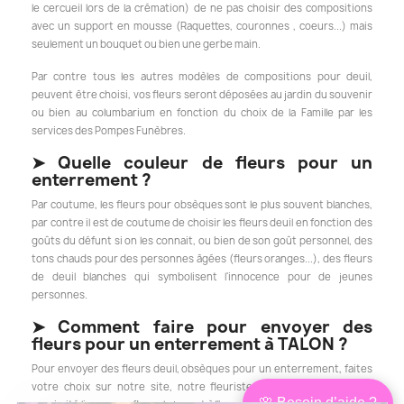
le cercueil lors de la crémation) de ne pas choisir des compositions
avec un support en mousse (Raquettes, couronnes , coeurs...) mais
seulement un bouquet ou bien une gerbe main.
Par contre tous les autres modèles de compositions pour deuil,
peuvent être choisi, vos fleurs seront déposées au jardin du souvenir
ou bien au columbarium en fonction du choix de la Famille par les
services des Pompes Funèbres.
➤
Quelle couleur de fleurs pour un
enterrement ?
Par coutume, les fleurs pour obsèques sont le plus souvent blanches,
par contre il est de coutume de choisir les fleurs deuil en fonction des
goûts du défunt si on les connait, ou bien de son goût personnel, des
tons chauds pour des personnes
âgées
(fleurs oranges...), des fleurs
de deuil blanches qui symbolisent l'innocence pour de jeunes
personnes.
➤
Comment faire pour envoyer des
fleurs pour un enterrement à TALON ?
Pour envoyer des fleurs deuil, obsèques pour un enterrement, faites
votre choix sur notre site, notre fleuriste de TALON ou bien de
🌸 Besoin d’aide ?