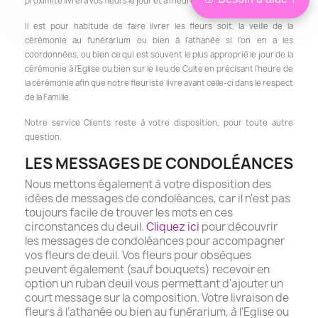
proximité livrera vos fleurs le jour et à l'heure de votre choix.
Bonjour,
×
je suis Isabelle
Il est pour habitude de faire livrer les fleurs soit, la veille de la
Conseillère
cérémonie au funérarium ou bien à l'athanée si l'on en a les
Je peux vous aider à choisir les
fleurs les plus adaptées à votre
coordonnées, ou bien ce qui est souvent le plus approprié le jour de la
situation, en lien avec le défunt et à
votre budget.
cérémonie à l'Eglise ou bien sur le lieu de Culte en précisant l'heure de
❤ Être conseillé
la cérémonie afin que notre fleuriste livre avant celle-ci dans le respect
de la Famille.
Je préfère choisir seul
Notre service Clients reste à votre disposition, pour toute autre
question.
LES MESSAGES DE CONDOLÉANCES
Nous mettons également à votre disposition des
idées de messages de condoléances, car il n'est pas
toujours facile de trouver les mots en ces
circonstances du deuil.
Cliquez ici
pour découvrir
les messages de condoléances pour accompagner
vos fleurs de deuil. Vos fleurs pour obsèques
peuvent également (sauf bouquets) recevoir en
option un ruban deuil vous permettant d'ajouter un
court message sur la composition.
Votre livraison de
fleurs à l'athanée ou bien au funérarium, à l'Eglise ou