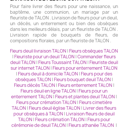
Pour faire livrer des fleurs pour une naissance, un
baptême, une communion, un mariage par un
fleuriste de TALON . Livraison de fleurs pour un deuil,
un décès, un enterrement ou bien des obsèques
dans les meilleurs délais, par un fleuriste de TALON .
Livraison rapide de bouquets de fleurs, de
compositions florales, par un fleuriste de TALON .
Fleurs deuil livraison TALON
|
Fleurs obsèques TALON
|
Fleuriste pour un deuil TALON
|
Commander fleurs
deuil TALON
|
Fleurs Toussaint TALON
|
Fleuriste deuil
sur internet TALON
|
Fleurs pour enterrement TALON
|
Fleurs deuil à domicile TALON
|
Fleurs pour des
obsèques TALON
|
Fleurs bouquet deuil TALON
|
Fleurs décès TALON
|
Fleurs enterrement TALON
|
Fleurs deuil en ligne TALON
|
Fleurs pour un
enterrement TALON
|
Fleurs et plantes deuil TALON
|
Fleurs pour crémation TALON
|
Fleurs cimetière
TALON
|
Fleurs deuil église TALON
|
Livrer des fleurs
pour obsèques à TALON
|
Livraison fleurs de deuil
TALON
|
Fleurs crémation TALON
|
Fleurs pour
cérémonie de deuil TALON
|
Fleurs athanée TALON
|