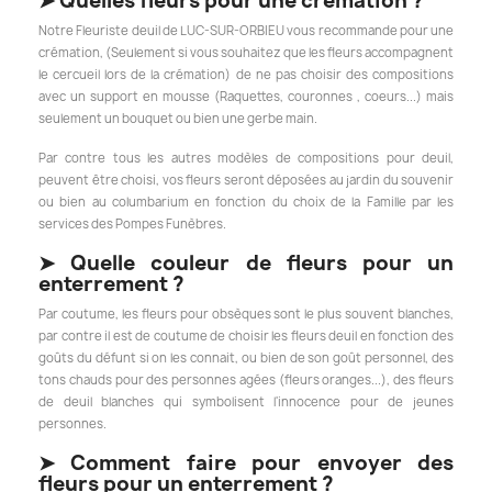
➤
Quelles fleurs pour une crémation ?
Notre Fleuriste deuil de LUC-SUR-ORBIEU vous recommande pour une
crémation, (Seulement si vous souhaitez que les fleurs accompagnent
le cercueil lors de la crémation) de ne pas choisir des compositions
avec un support en mousse (Raquettes, couronnes , coeurs...) mais
seulement un bouquet ou bien une gerbe main.
Par contre tous les autres modèles de compositions pour deuil,
peuvent être choisi, vos fleurs seront déposées au jardin du souvenir
ou bien au columbarium en fonction du choix de la Famille par les
services des Pompes Funèbres.
➤
Quelle couleur de fleurs pour un
enterrement ?
Par coutume, les fleurs pour obsèques sont le plus souvent blanches,
par contre il est de coutume de choisir les fleurs deuil en fonction des
goûts du défunt si on les connait, ou bien de son goût personnel, des
tons chauds pour des personnes agées (fleurs oranges...), des fleurs
de deuil blanches qui symbolisent l'innocence pour de jeunes
personnes.
➤
Comment faire pour envoyer des
fleurs pour un enterrement ?