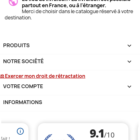
partout en France, ou à l'étranger.
Merci de choisir dans le catalogue réservé à votre
destination.
PRODUITS

NOTRE SOCIÉTÉ

⚖ Exercer mon droit de rétractation
VOTRE COMPTE

INFORMATIONS
keyboard_arrow_down