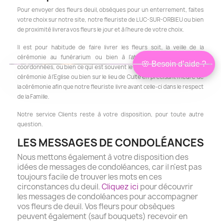
Pour envoyer des fleurs deuil, obsèques pour un enterrement, faites
votre choix sur notre site, notre fleuriste de LUC-SUR-ORBIEU ou bien
de proximité livrera vos fleurs le jour et à l'heure de votre choix.
Il est pour habitude de faire livrer les fleurs soit, la veille de la
cérémonie au funérarium ou bien à l'athanée si l'on en a les
🌸 Besoin d’aide ?
coordonnées, ou bien ce qui est souvent le plus approprié le jour de la
Bonjour,
×
je suis Isabelle
cérémonie à l'Eglise ou bien sur le lieu de Culte en précisant l'heure de
Conseillère
la cérémonie afin que notre fleuriste livre avant celle-ci dans le respect
Je peux vous aider à choisir les
de la Famille.
fleurs les plus adaptées à votre
situation, en lien avec le défunt et à
votre budget.
Notre service Clients reste à votre disposition, pour toute autre
❤ Être conseillé
question.
Je préfère choisir seul
LES MESSAGES DE CONDOLÉANCES
Nous mettons également à votre disposition des
idées de messages de condoléances, car il n'est pas
toujours facile de trouver les mots en ces
circonstances du deuil.
Cliquez ici
pour découvrir
les messages de condoléances pour accompagner
vos fleurs de deuil. Vos fleurs pour obsèques
peuvent également (sauf bouquets) recevoir en