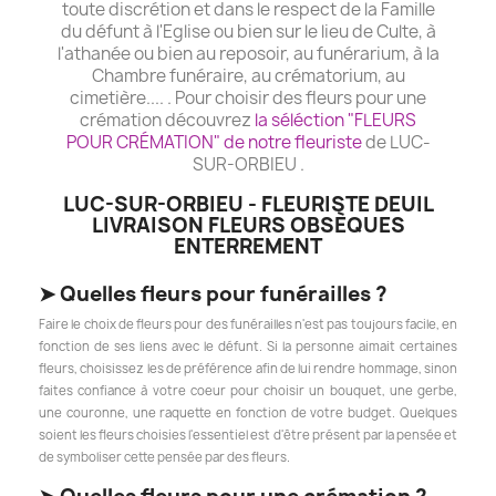
toute discrétion et dans le respect de la Famille
du défunt à l'Eglise ou bien sur le lieu de Culte, à
l'athanée ou bien au reposoir, au funérarium, à la
Chambre funéraire, au crématorium, au
cimetière.... . Pour choisir des fleurs pour une
crémation découvrez
la séléction "FLEURS
POUR CRÉMATION" de notre fleuriste
de LUC-
SUR-ORBIEU .
LUC-SUR-ORBIEU - FLEURISTE DEUIL
LIVRAISON FLEURS OBSÈQUES
ENTERREMENT
➤
Quelles fleurs pour funérailles ?
Faire le choix de fleurs pour des funérailles n'est pas toujours facile, en
fonction de ses liens avec le défunt. Si la personne aimait certaines
fleurs, choisissez les de préférence afin de lui rendre hommage, sinon
faites confiance à votre coeur pour choisir un bouquet, une gerbe,
une couronne, une raquette en fonction de votre budget. Quelques
soient les fleurs choisies l'essentiel est d'être présent par la pensée et
de symboliser cette pensée par des fleurs.