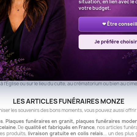
situation, en lien avec le 
s fleurs pour un enterrement ?
votre budget.
, faites votre choix sur notre site, notre fleuriste de MONZE ou bien de proximité li
❤ Être conseil
le de la cérémonie au funérarium ou bien à l'athanée si l'on en a les coordonnées, ou bie
e la cérémonie afin que notre fleuriste livre avant celle-ci dans le respect de la Famille.
Je préfère choisir
e autre question.
LES MESSAGES DE CONDOLÉANCES
 des idées de messages de condoléances, car il n'est pas toujo
ouvrir les messages de condoléances pour accompagner vos fl
r en option un ruban deuil vous permettant d'ajouter un court
 à l'Eglise ou sur le lieu du culte, au crématorium ou bien au ci
LES ARTICLES FUNÉRAIRES MONZE
iser les souvenirs des bons moments, vous pouvez aussi offrir
es
.
Plaques funéraires en granit, plaques funéraires moder
celaine
. De
qualité et fabriqués en France
, nos articles funé
es produits,
livraison gratuite en colis relais
... un des plus