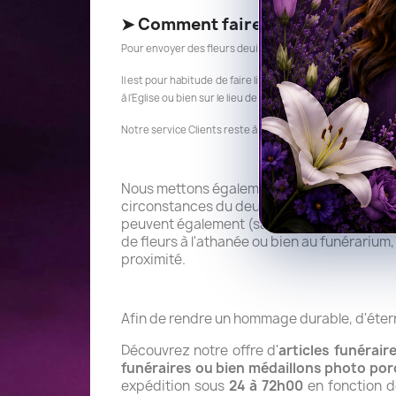
➤
Comment faire pour envoyer de
Pour envoyer des fleurs deuil, obsèques pour un enterrement
Il est pour habitude de faire livrer les fleurs soit, la veil
à l'Eglise ou bien sur le lieu de Culte en précisant l'heure d
Notre service Clients reste à votre disposition, pour tout
Nous mettons également à votre disposition
circonstances du deuil.
Cliquez ici
pour déc
peuvent également (sauf bouquets) recevoi
de fleurs à l'athanée ou bien au funérarium,
proximité.
Afin de rendre un hommage durable, d'étern
Découvrez notre offre d'
articles funérair
funéraires ou bien médaillons photo por
expédition sous
24 à 72h00
en fonction d