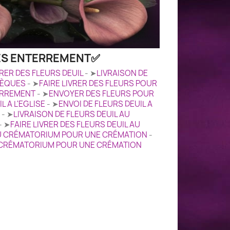
UES ENTERREMENT✅
VRER DES FLEURS DEUIL
- ➤
LIVRAISON DE
SÈQUES
- ➤
FAIRE LIVRER DES FLEURS POUR
ERREMENT
- ➤
ENVOYER DES FLEURS POUR
L A L'EGLISE
- ➤
ENVOI DE FLEURS DEUIL A
- ➤
LIVRAISON DE FLEURS DEUIL AU
- ➤
FAIRE LIVRER DES FLEURS DEUIL AU
AU CRÉMATORIUM POUR UNE CRÉMATION
-
U CRÉMATORIUM POUR UNE CRÉMATION