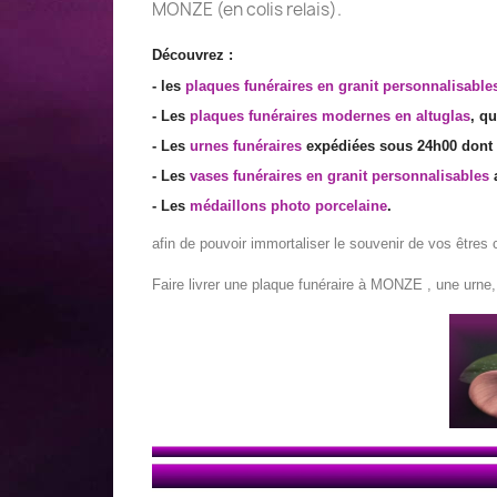
MONZE (en colis relais).
Découvrez :
- les
plaques funéraires en granit personnalisable
- Les
plaques funéraires modernes en altuglas
, q
- Les
urnes funéraires
expédiées sous 24h00 dont c
- Les
vases funéraires en granit personnalisables
a
- Les
médaillons photo porcelaine
.
afin de pouvoir immortaliser le souvenir de vos êtres c
Faire livrer une plaque funéraire à MONZE , une urne,