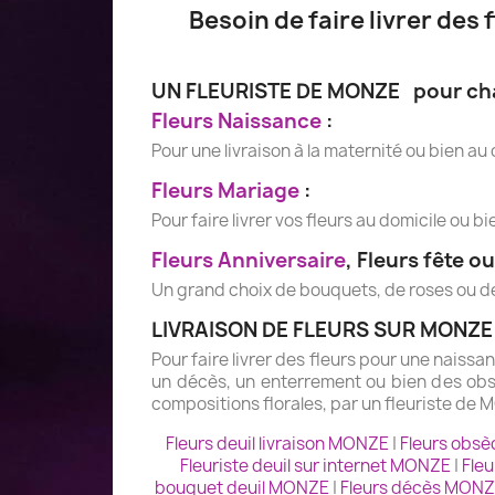
Besoin de faire livrer des
UN FLEURISTE DE MONZE pour chaq
Fleurs Naissance
:
Pour une livraison à la maternité ou bien au
Fleurs Mariage
:
Pour faire livrer vos fleurs au domicile ou b
Fleurs Anniversaire
, Fleurs fête o
Un grand choix de bouquets, de roses ou de 
LIVRAISON DE FLEURS SUR MONZE 
Pour faire livrer des fleurs pour une naiss
un décès, un enterrement ou bien des obsè
compositions florales, par un fleuriste de 
Fleurs deuil livraison MONZE
|
Fleurs obs
Fleuriste deuil sur internet MONZE
|
Fle
bouquet deuil MONZE
|
Fleurs décès MON