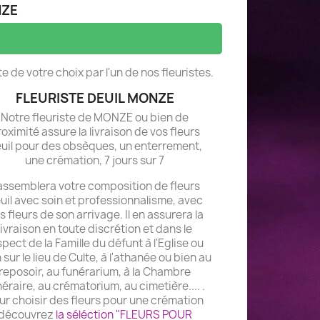
NZE
e de votre choix par l'un de nos fleuristes.
FLEURISTE DEUIL MONZE
Notre fleuriste de MONZE ou bien de
oximité assure la livraison de vos fleurs
uil pour des obsèques, un enterrement,
une crémation, 7 jours sur 7
 assemblera votre composition de fleurs
uil avec soin et professionnalisme, avec
s fleurs de son arrivage. Il en assurera la
livraison en toute discrétion et dans le
spect de la Famille du défunt à l'Eglise ou
 sur le lieu de Culte, à l'athanée ou bien au
reposoir, au funérarium, à la Chambre
éraire, au crématorium, au cimetière.... .
ur choisir des fleurs pour une crémation
découvrez
la séléction "FLEURS POUR