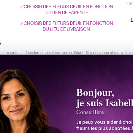
CR
✅CHOISIR DES FLEURS DEUIL EN FONCTION
DU LIEN DE PARENTÉ
✅CHOISIR DES FLEURS DEUIL EN FONCTION
DU LIEU DE LIVRAISON
?
ujours facile, en fonction de ses liens avec le défunt. Si la personne aimait certai
ir un bouquet, une gerbe, une couronne, une raquette en fonction de votre budget. Q
es fleurs.
ion ?
 crémation, (Seulement si vous souhaitez que les fleurs accompagnent le cercueil 
Bonjour,
s...) mais seulement un bouquet ou bien une gerbe main.
je suis Isabel
euil, peuvent être choisi, vos fleurs seront déposées au jardin du souvenir ou bien
Conseillère
un enterrement ?
Je peux vous aider à chois
nt blanches, par contre il est de coutume de choisir les fleurs deuil en fonction d
fleurs les plus adaptées 
rs oranges...), des fleurs de deuil blanches qui symbolisent l'innocence pour de j