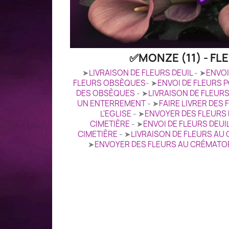
✅MONZE (11) - F
➤
LIVRAISON DE FLEURS DEUIL
- ➤
ENVOI
FLEURS OBSÈQUES
- ➤
ENVOI DE FLEURS 
DES OBSÈQUES
- ➤
LIVRAISON DE FLEUR
UN ENTERREMENT
- ➤
FAIRE LIVRER DES
L'EGLISE
- ➤
ENVOYER DES FLEURS D
CIMETIÈRE
- ➤
ENVOI DE FLEURS DEUI
CIMETIÈRE
- ➤
LIVRAISON DE FLEURS A
➤
ENVOYER DES FLEURS AU CRÉMATO