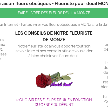
vraison fleurs obsèques - Fleuriste pour deuil MO
FAIRE LIVRER DES FLEURS DEUIL A MONZE
 Internet - Faites livrer vos fleurs obsèques à MONZE , à la dat
LES CONSEILS DE NOTRE FLEURISTE
DE MONZE
urs
rme
pr
Notre fleuriste local vous apporte tout son
t,
de
savoir faire et ses conseils afin de vous aider
uses
à bien choisir vos fleurs deuil.
s.
Il
de
de
re
bien
fun
✅CHOISIR DES FLEURS DEUIL EN FONCTION
Po
DU GENRE DU DÉFUNT