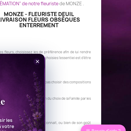
ÉMATION" de notre fleuriste
de MONZE .
MONZE - FLEURISTE DEUIL
LIVRAISON FLEURS OBSÈQUES
ENTERREMENT
nes fleurs, choisissez les de préférence afin de lui rendre
uelques soient les fleurs choisies l'essentiel est d'être
×
lors de la crémation) de ne pas choisir des compositions
le
 au columbarium en fonction du choix de la Famille par les
ir les
es goûts du défunt si on les connait, ou bien de son goût
à votre
eunes personnes.
🌸 Besoin d’aide ?