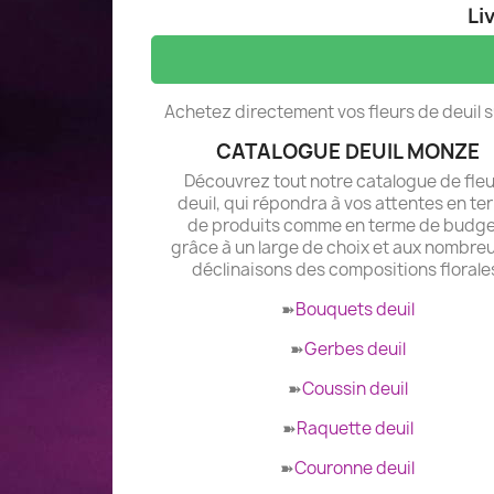
Li
Achetez directement vos fleurs de deuil sur
CATALOGUE DEUIL MONZE
Découvrez tout notre catalogue de fle
deuil, qui répondra à vos attentes en te
de produits comme en terme de budge
grâce à un large de choix et aux nombre
déclinaisons des compositions florale
➽
Bouquets deuil
➽
Gerbes deuil
➽
Coussin deuil
➽
Raquette deuil
➽
Couronne deuil