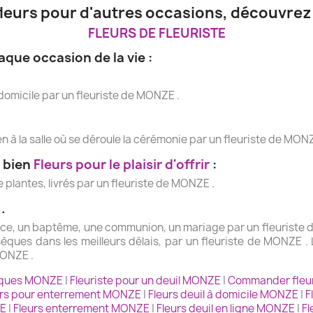
 fleurs pour d'autres occasions, découvrez 
FLEURS DE FLEURISTE
ue occasion de la vie :
 domicile par un fleuriste de MONZE .
ien à la salle où se déroule la cérémonie par un fleuriste de MONZ
u bien
Fleurs pour le plaisir d'offrir
:
plantes, livrés par un fleuriste de MONZE .
.
ance, un baptême, une communion, un mariage par un fleuriste d
ques dans les meilleurs délais, par un fleuriste de MONZE . 
MONZE .
èques MONZE
|
Fleuriste pour un deuil MONZE
|
Commander fleu
urs pour enterrement MONZE
|
Fleurs deuil à domicile MONZE
|
F
ZE
|
Fleurs enterrement MONZE
|
Fleurs deuil en ligne MONZE
|
Fl