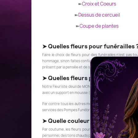
➽
Croix et Coeurs
➽
Dessus de cercueil
➽
Coupe de plantes
➤
Quelles fleurs pour funérailles 
Faire le choix de fleurs pour des funérailles n'est pas to
hommage, sinon faites confiance à votre coeur pour chois
présent par la pensée et de symboliser cette pensée par d
➤
Quelles fleurs pour une crémat
Notre Fleuriste deuil de MONZE vous recommande pour une
avec un support en mousse (Raquettes, couronnes , coeur
Par contre tous les autres modèles de compositions pour d
services des Pompes Funèbres.
➤
Quelle couleur de fleurs pour 
Par coutume, les fleurs pour obsèques sont le plus souve
personnel, des tons chauds pour des personnes agées (fleu