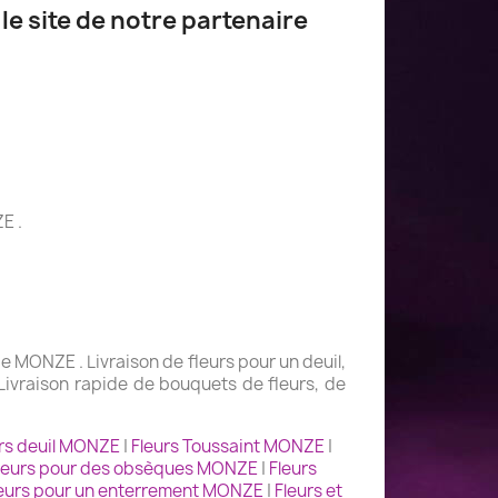
le site de notre partenaire
E .
e MONZE . Livraison de fleurs pour un deuil,
Livraison rapide de bouquets de fleurs, de
rs deuil MONZE
|
Fleurs Toussaint MONZE
|
leurs pour des obsèques MONZE
|
Fleurs
eurs pour un enterrement MONZE
|
Fleurs et