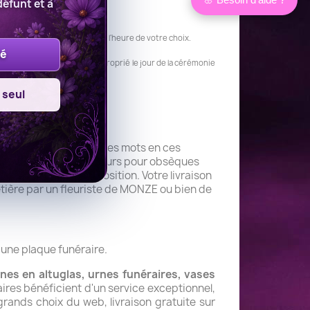
défunt et à
vrera vos fleurs le jour et à l'heure de votre choix.
lé
n ce qui est souvent le plus approprié le jour de la cérémonie
 seul
urs facile de trouver les mots en ces
eurs de deuil. Vos fleurs pour obsèques
 message sur la composition.
Votre livraison
metière par un fleuriste de MONZE ou bien de
 une plaque funéraire.
nes en altuglas, urnes funéraires, vases
raires bénéficient d'un service exceptionnel,
 grands choix du web, livraison gratuite sur