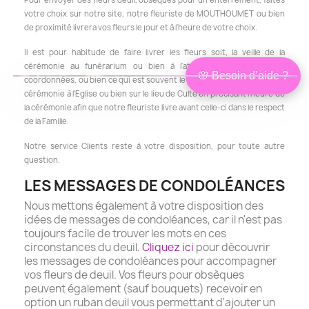
votre choix sur notre site, notre fleuriste de MOUTHOUMET ou bien
de proximité livrera vos fleurs le jour et à l'heure de votre choix.
Il est pour habitude de faire livrer les fleurs soit, la veille de la
cérémonie au funérarium ou bien à l'athanée si l'on en a les
🌸 Besoin d’aide ?
coordonnées, ou bien ce qui est souvent le plus approprié le jour de la
Bonjour,
×
je suis Isabelle
cérémonie à l'Eglise ou bien sur le lieu de Culte en précisant l'heure de
Conseillère
la cérémonie afin que notre fleuriste livre avant celle-ci dans le respect
Je peux vous aider à choisir les
de la Famille.
fleurs les plus adaptées à votre
situation, en lien avec le défunt et à
votre budget.
Notre service Clients reste à votre disposition, pour toute autre
❤ Être conseillé
question.
Je préfère choisir seul
LES MESSAGES DE CONDOLÉANCES
Nous mettons également à votre disposition des
idées de messages de condoléances, car il n'est pas
toujours facile de trouver les mots en ces
circonstances du deuil.
Cliquez ici
pour découvrir
les messages de condoléances pour accompagner
vos fleurs de deuil. Vos fleurs pour obsèques
peuvent également (sauf bouquets) recevoir en
option un ruban deuil vous permettant d'ajouter un