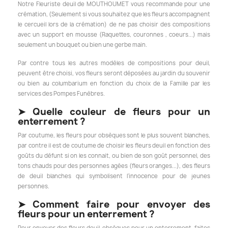
Notre Fleuriste deuil de MOUTHOUMET vous recommande pour une
crémation, (Seulement si vous souhaitez que les fleurs accompagnent
le cercueil lors de la crémation) de ne pas choisir des compositions
avec un support en mousse (Raquettes, couronnes , coeurs...) mais
seulement un bouquet ou bien une gerbe main.
Par contre tous les autres modèles de compositions pour deuil,
peuvent être choisi, vos fleurs seront déposées au jardin du souvenir
ou bien au columbarium en fonction du choix de la Famille par les
services des Pompes Funèbres.
➤
Quelle couleur de fleurs pour un
enterrement ?
Par coutume, les fleurs pour obsèques sont le plus souvent blanches,
par contre il est de coutume de choisir les fleurs deuil en fonction des
goûts du défunt si on les connait, ou bien de son goût personnel, des
tons chauds pour des personnes agées (fleurs oranges...), des fleurs
de deuil blanches qui symbolisent l'innocence pour de jeunes
personnes.
➤
Comment faire pour envoyer des
fleurs pour un enterrement ?
Pour envoyer des fleurs deuil, obsèques pour un enterrement, faites